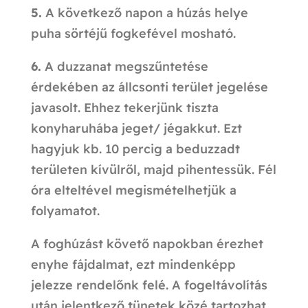
5.
A következő napon a húzás helye
puha sörtéjű fogkefével mosható.
6.
A duzzanat megszűntetése
érdekében az állcsonti terület jegelése
javasolt. Ehhez tekerjünk tiszta
konyharuhába jeget/ jégakkut. Ezt
hagyjuk kb. 10 percig a beduzzadt
területen kívülről, majd pihentessük. Fél
óra elteltével megismételhetjük a
folyamatot.
A foghúzást követő napokban érezhet
enyhe fájdalmat, ezt mindenképp
jelezze rendelőnk felé. A fogeltávolítás
után jelentkező tünetek közé tartozhat