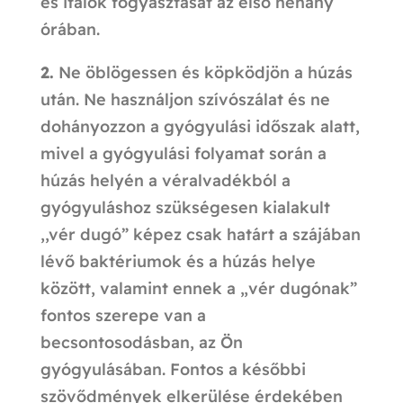
és italok fogyasztását az első néhány
órában.
2.
Ne öblögessen és köpködjön a húzás
után. Ne használjon szívószálat és ne
dohányozzon a gyógyulási időszak alatt,
mivel a gyógyulási folyamat során a
húzás helyén a véralvadékból a
gyógyuláshoz szükségesen kialakult
,,vér dugó” képez csak határt a szájában
lévő baktériumok és a húzás helye
között, valamint ennek a „vér dugónak”
fontos szerepe van a
becsontosodásban, az Ön
gyógyulásában. Fontos a későbbi
szövődmények elkerülése érdekében