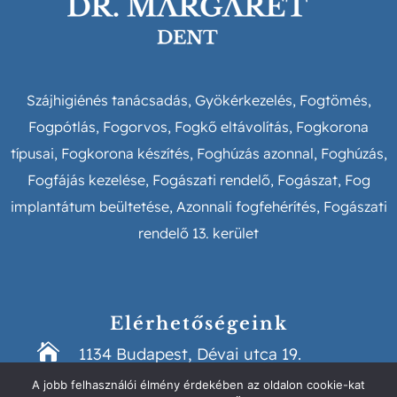
Szájhigiénés tanácsadás,
Gyökérkezelés,
Fogtömés,
Fogpótlás,
Fogorvos,
Fogkő eltávolítás,
Fogkorona
típusai,
Fogkorona készítés,
Foghúzás azonnal,
Foghúzás,
Fogfájás kezelése,
Fogászati rendelő,
Fogászat,
Fog
implantátum beültetése
, Azonnali fogfehérítés,
F
ogászati
rendelő 13. kerület
Elérhetőségeink

1134 Budapest, Dévai utca 19.

A jobb felhasználói élmény érdekében az oldalon cookie-kat
info@drmargaretdent.hu