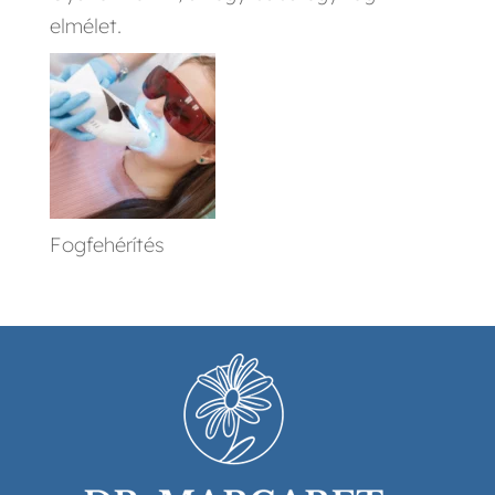
elmélet.
Fogfehérítés