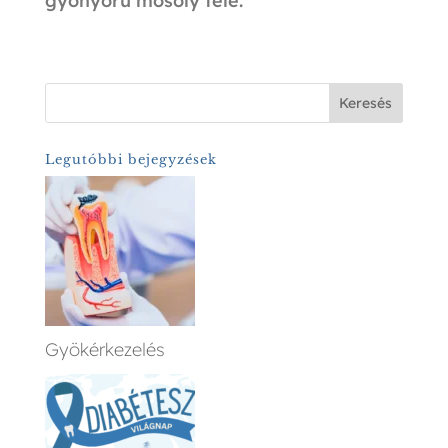
gyönyörű mosoly felé.
Keresés
Legutóbbi bejegyzések
Gyökérkezelés