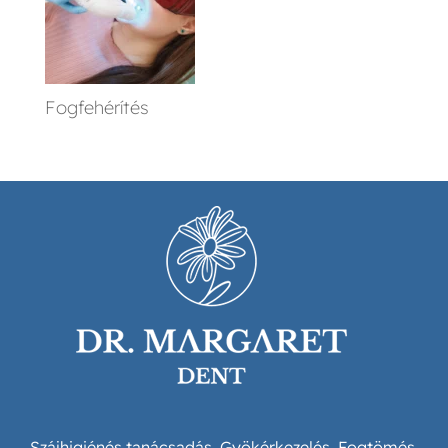
Fogfehérítés
Szájhigiénés tanácsadás,
Gyökérkezelés,
Fogtömés,